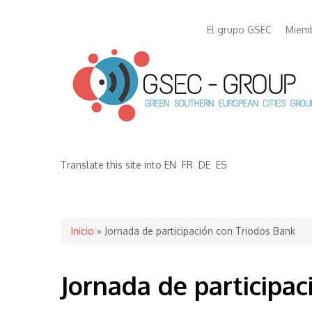
El grupo GSEC
Miem
Translate this site into
EN
FR
DE
ES
Se encuentra usted aquí
Inicio
» Jornada de participación con Triodos Bank
Jornada de participa