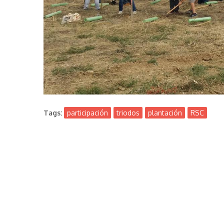
Tags:
participación
triodos
plantación
RSC