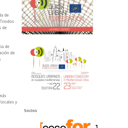
da de
 Triodos
s de
s
ia de
ación de
s
 más
 locales y
Socios