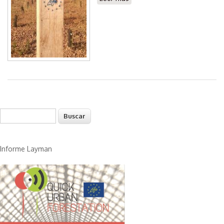
Forest (Valladolid)
Buscar
Formulario de búsqueda
Informe Layman