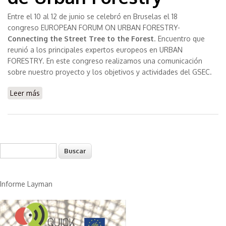
Entre el 10 al 12 de junio se celebró en Bruselas el 18
congreso EUROPEAN FORUM ON URBAN FORESTRY-
Connecting the Street Tree to the Forest
. Encuentro que
reunió a los principales expertos europeos en URBAN
FORESTRY. En este congreso realizamos una comunicación
sobre nuestro proyecto y los objetivos y actividades del GSEC.
Leer más
sobre Presentación del GSEC en el Congreso Europeo
de Urban Forestry
Buscar
Formulario de búsqueda
Informe Layman