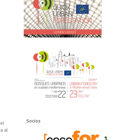
Socios
el
a al