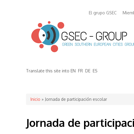
El grupo GSEC
Miem
Translate this site into
EN
FR
DE
ES
Se encuentra usted aquí
Inicio
» Jornada de participación escolar
Jornada de participac