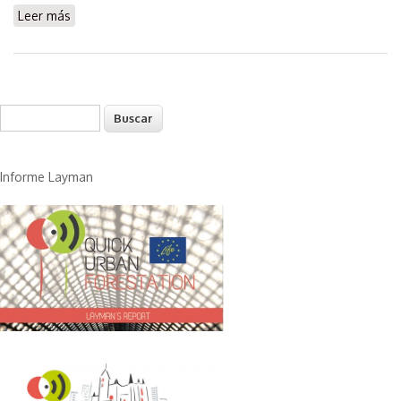
Leer más
sobre Mejora paíajística en la plantación: Mural
Buscar
Formulario de búsqueda
Informe Layman