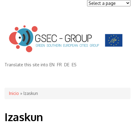
Translate this site into
EN
FR
DE
ES
Se encuentra usted aquí
Inicio
» Izaskun
Izaskun